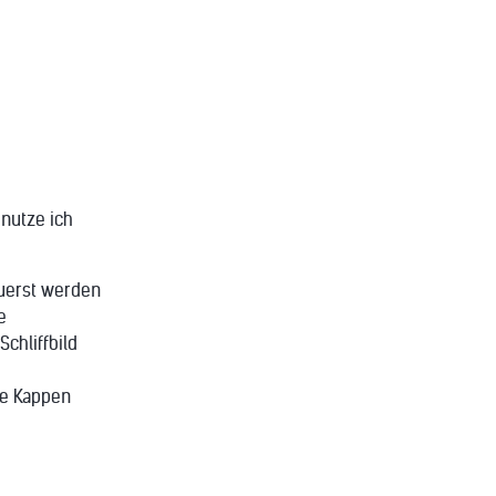
 nutze ich
Zuerst werden
e
chliffbild
ne Kappen