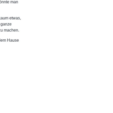
 könnte man
kaum etwas,
s ganze
 zu machen.
s dem Hause