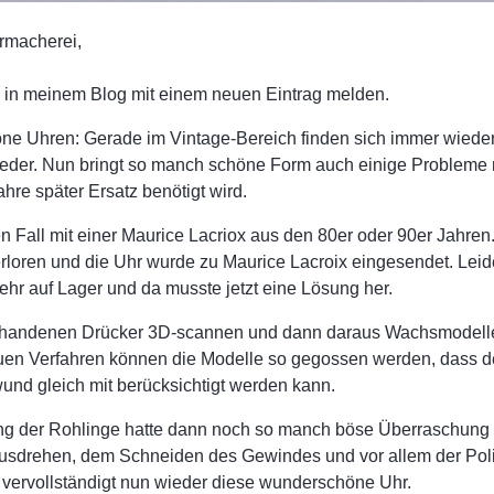
rmacherei,
 in meinem Blog mit einem neuen Eintrag melden.
ne Uhren: Gerade im Vintage-Bereich finden sich immer wieder 
eder. Nun bringt so manch schöne Form auch einige Probleme 
ahre später Ersatz benötigt wird.
en Fall mit einer Maurice Lacriox aus den 80er oder 90er Jahre
erloren und die Uhr wurde zu Maurice Lacroix eingesendet. Lei
ehr auf Lager und da musste jetzt eine Lösung her.
orhandenen Drücker 3D-scannen und dann daraus Wachsmodel
uen Verfahren können die Modelle so gegossen werden, dass d
nd gleich mit berücksichtigt werden kann.
ng der Rohlinge hatte dann noch so manch böse Überraschung 
usdrehen, dem Schneiden des Gewindes und vor allem der Polit
 vervollständigt nun wieder diese wunderschöne Uhr.