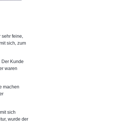
sehr feine,
mit sich, zum
n. Der Kunde
der waren
le machen
er
mit sich
ur, wurde der